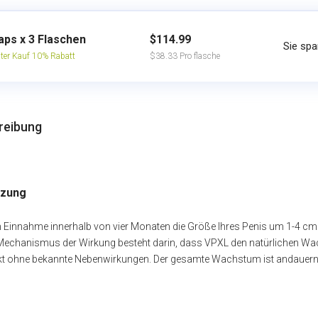
aps x 3 Flaschen
$114.99
Sie spa
ter Kauf 10% Rabatt
$38.33 Pro flasche
reibung
tzung
 Einnahme innerhalb von vier Monaten die Größe Ihres Penis um 1-4 cm.
echanismus der Wirkung besteht darin, dass VPXL den natürlichen Wach
kt ohne bekannte Nebenwirkungen. Der gesamte Wachstum ist andauern