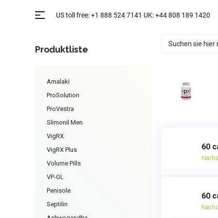
Produktliste
Amalaki
ProSolution
ProVestra
Slimonil Men
VigRX
60 c
VigRX Plus
Nächs
Volume Pills
VP-GL
Penisole
60 c
Septilin
Nächs
Ashwagandha