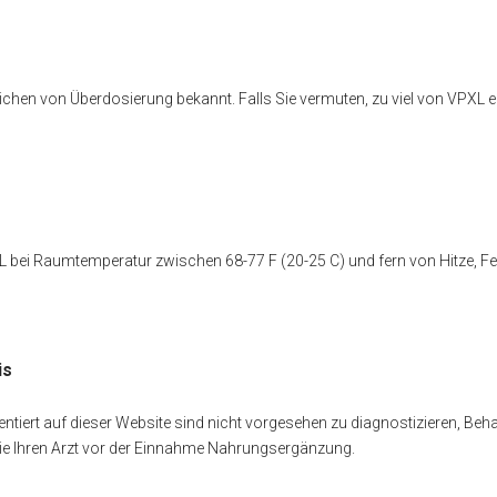
ichen von Überdosierung bekannt. Falls Sie vermuten, zu viel von VPXL
bei Raumtemperatur zwischen 68-77 F (20-25 C) und fern von Hitze, Feuc
is
entiert auf dieser Website sind nicht vorgesehen zu diagnostizieren, B
Sie Ihren Arzt vor der Einnahme Nahrungsergänzung.