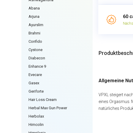
Abana
60 c
Arjuna
Nächs
Ayurslim
Brahmi
Confido
Cystone
Produktbesch
Diabecon
Enhance 9
Evecare
Allgemeine Nu
Gasex
Geriforte
VPXL steigert nach
Hair Loss Cream
eines Orgasmus. M
Herbal Max Gun Power
natürliches Produ
Herbolax
Himcolin
Himplasia