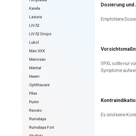
Dosierung und
Karela
Lasuna
Empfohlene Dosier
LIV.52
LIV.52 Drops
Lukol
Vorsichtsmaß
Man XXX
Menosan
VPXL sollte nur vo
Mentat
Symptome aufwei
Neem
Ophthacare
Pilex
Kontraindikati
Purim
Reosto
Es sind keine Kont
Rumalaya
Rumalaya Fort
Shallaki